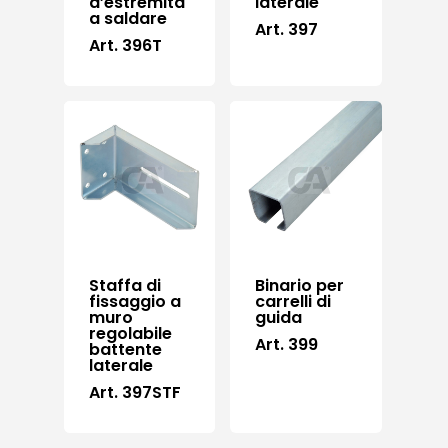
d’estremità
laterale
a saldare
Art. 397
Art. 396T
Staffa di
Binario per
fissaggio a
carrelli di
muro
guida
regolabile
Art. 399
battente
laterale
Art. 397STF