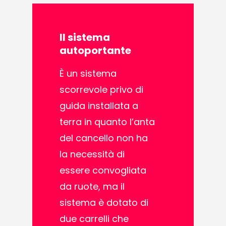
Il
sistema
autoportante
È un sistema
scorrevole privo di
guida installata a
terra in quanto l’anta
del cancello non ha
la necessità di
essere convogliata
da ruote, ma il
sistema è dotato di
due carrelli che