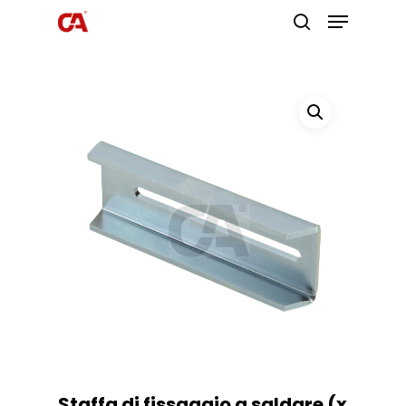
Premi invio per cercare o ESC per
uscire
Staffa di fissaggio a saldare (x