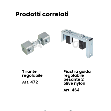
Downloads
Sistema Telesco
Certificazioni
Prodotti correlati
Accessori cancell
Lavora con noi
scorrevoli
Contatti
Accessori porton
sospesi
Swing gates
accessories
Sistemi di chiusu
Tirante
Piastra guida
Hardware
regolabile
regolabile
pesante 2
Art. 472
Inox
olive nylon
Art. 464