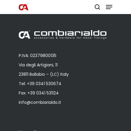
Premi invio per cercare o ESC per
uscire
P.IVA: 02379800135
Via degli Artigiani, 11
23811 Ballabio – (LC) Italy
Prodotti
Tel:
+39 0341 530674
Do It Yourself
copripilastro pla
Fax: +39 0341 531124
Lavora con noi
Sistema 4000 EX
info@combiarialdo.it
Cerniere per
Chi siamo
serramenti
Lavorazioni
Cerniere per ant