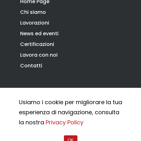
Home Page
News ed eventi
battenti
Chi siamo
Downloads
Sistema Autopor
Lavorazioni
Certificazioni
Sistema Telesco
News ed eventi
Lavora con noi
Accessori cancell
Certificazioni
Contatti
scorrevoli
Lavora con noi
Accessori porton
Contatti
sospesi
Swing gates
accessories
Privacy Policy
Cookie Policy
Usiamo i cookie per migliorare la tua
Sistemi di chiusu
Whistleblowing
esperienza di navigazione, consulta
Hardware
© 2026 Combi Arialdo.
la nostra
Privacy Policy
Inox
OK