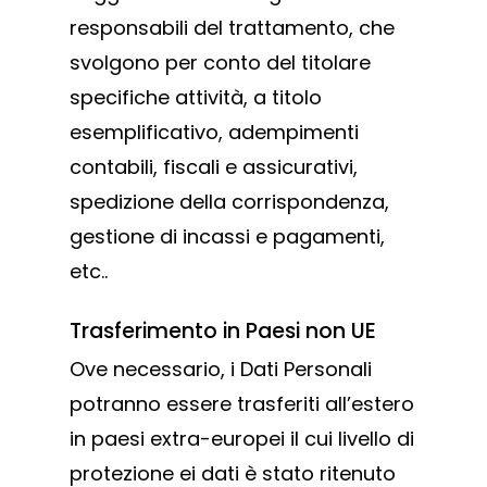
responsabili del trattamento, che
Italiano
Cerniere per
svolgono per conto del titolare
serramenti
English
Chi siamo
specifiche attività, a titolo
Cerniere per ant
Lavorazioni
esemplificativo, adempimenti
battenti
contabili, fiscali e assicurativi,
News ed eventi
Sistema Autopor
spedizione della corrispondenza,
Downloads
Sistema Telesco
gestione di incassi e pagamenti,
Certificazioni
Accessori cancell
etc..
Lavora con noi
scorrevoli
Contatti
Trasferimento in Paesi non UE
Accessori porton
Ove necessario, i Dati Personali
sospesi
potranno essere trasferiti all’estero
Swing gates
in paesi extra-europei il cui livello di
accessories
protezione ei dati è stato ritenuto
Sistemi di chiusu