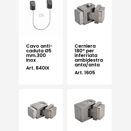
Cavo anti-
Cerniera
caduta Ø5
180° per
mm.300
inferriata
Inox
ambidestra
anta/anta
Art. 840IX
Art. 1605