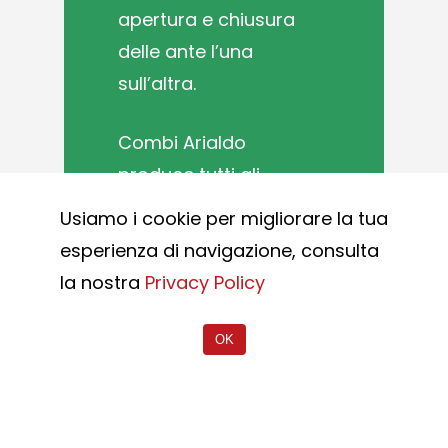
apertura e chiusura
delle ante l’una
sull’altra.
Combi Arialdo
produce tutti gli
accessori necessari
Usiamo i cookie per migliorare la tua
al funzionamento dei
esperienza di navigazione, consulta
cancelli battenti: dai
la nostra
Privacy Policy
cardini superiori e
inferiori interni od
OK
esterni al telaio
dell’anta,
presentando diverse