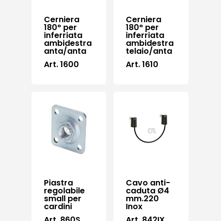
Cerniera
Cerniera
180° per
180° per
inferriata
inferriata
ambidestra
ambidestra
anta/anta
telaio/anta
Art. 1600
Art. 1610
Piastra
Cavo anti-
regolabile
caduta Ø4
small per
mm.220
cardini
Inox
Art. 860S
Art. 842IX