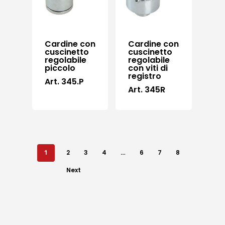
Cardine con
Cardine con
cuscinetto
cuscinetto
regolabile
regolabile
piccolo
con viti di
registro
Art. 345.P
Art. 345R
Prodotti
Do It Yourself
copripilastro pla
Lavora con noi
Sistema 4000 EX
Italiano
Cerniere per
1
2
3
4
…
6
7
8
serramenti
English
Next
Chi siamo
Cerniere per ant
Lavorazioni
battenti
News ed eventi
Sistema Autopor