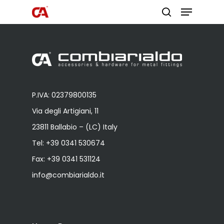
Premi invio per cercare o ESC per
uscire
P.IVA: 02379800135
Via degli Artigiani, 11
23811 Ballabio – (LC) Italy
Prodotti
Tel:
+39 0341 530674
Do It Yourself
copripilastro pla
Fax: +39 0341 531124
Lavora con noi
Sistema 4000 EX
info@combiarialdo.it
Cerniere per
Chi siamo
serramenti
Lavorazioni
Cerniere per ant