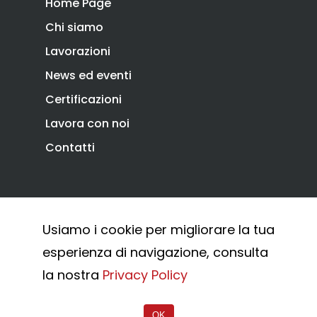
Home Page
News ed eventi
battenti
Chi siamo
Downloads
Sistema Autopor
Lavorazioni
Certificazioni
Sistema Telesco
News ed eventi
Lavora con noi
Accessori cancell
Certificazioni
Contatti
scorrevoli
Lavora con noi
Accessori porton
Contatti
sospesi
Swing gates
accessories
Privacy Policy
Cookie Policy
Usiamo i cookie per migliorare la tua
Sistemi di chiusu
Whistleblowing
esperienza di navigazione, consulta
Hardware
© 2026 Combi Arialdo.
la nostra
Privacy Policy
Inox
OK