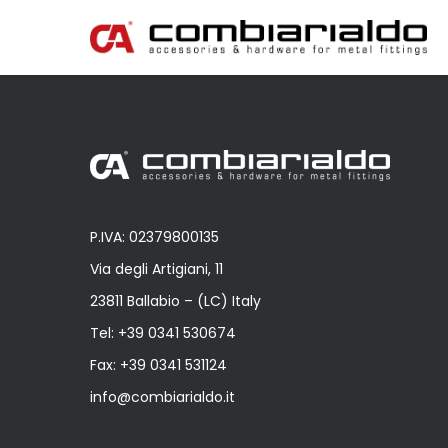
Premi invio per cercare o ESC per u
P.IVA: 02379800135
Via degli Artigiani, 11
23811 Ballabio – (LC) Italy
Tel:
+39 0341 530674
Fax: +39 0341 531124
info@combiarialdo.it