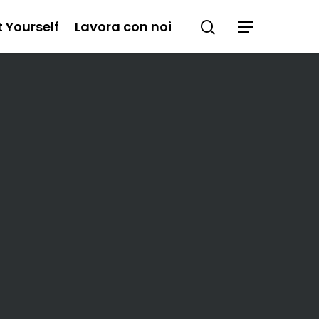
t Yourself
Lavora con noi
Chi siamo
Lavorazioni
News ed eventi