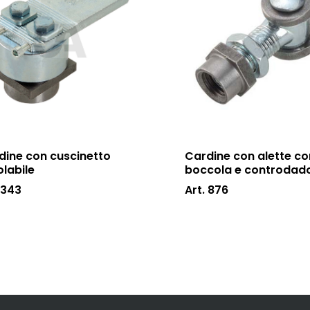
dine con cuscinetto
Cardine con alette co
olabile
boccola e controdad
 343
Art. 876