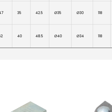
47
35
42.5
Ø35
Ø30
118
52
40
48.5
Ø40
Ø34
118