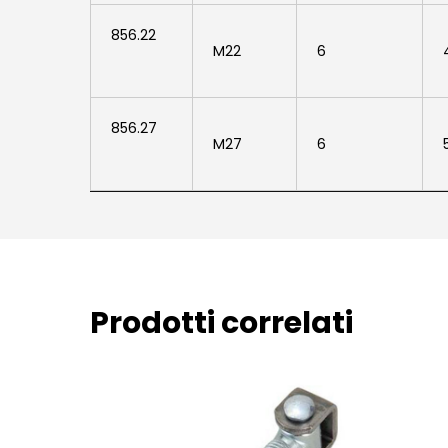
856.22
856.22
M22
6
856.27
856.27
M27
6
Prodotti correlati