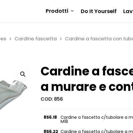
Prodotti
Do It Yourself
Lav
ies
Cardine fascetta
Cardine a fascetta con tub
Cardine a fasc
a murare e co
COD:
856
856.18
Cardine a fascetta c/tubolare a 
M18
856.22
Cardine a fascetta c/tubolare a 