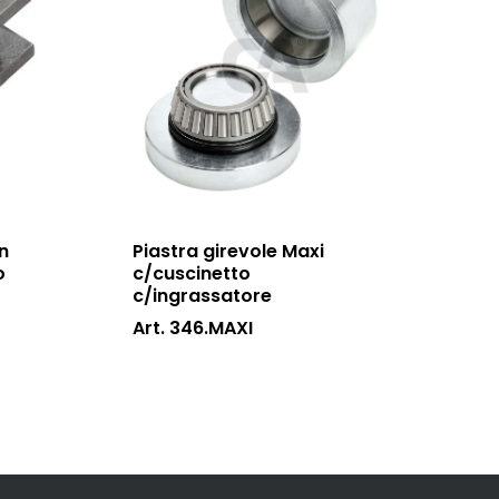
n
Piastra girevole Maxi
o
c/cuscinetto
c/ingrassatore
Art. 346.MAXI