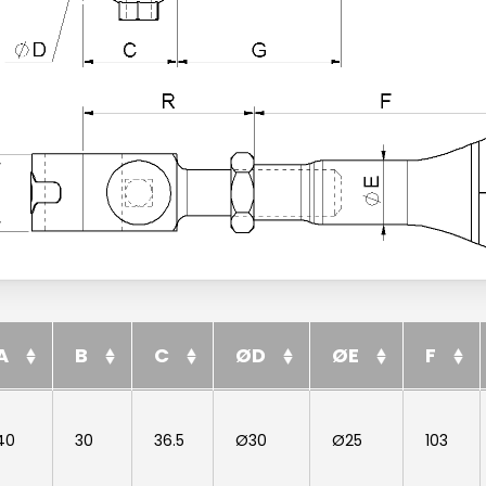
A
B
C
ØD
ØE
F
A
B
C
ØD
ØE
F
40
30
36.5
Ø30
Ø25
103