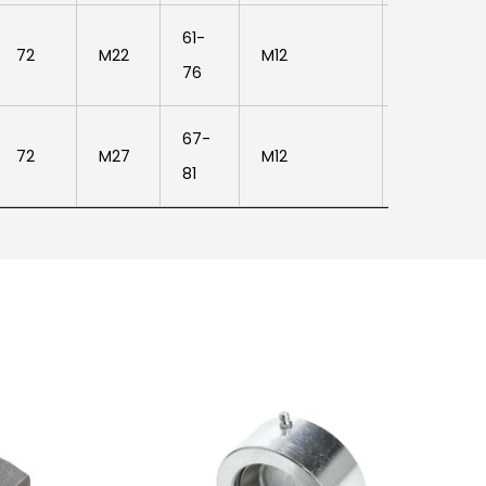
61-
72
M22
M12
80330393
76
67-
72
M27
M12
80330393
81