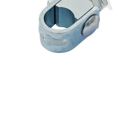
Premi invio per cercare o ESC per u