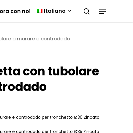
Italiano
ora con noi
olare a murare e controdado
etta con tubolare
ntrodado
murare e controdado per tronchetto Ø30 Zincato
murare e controdado per tronchetto Ø35 Zincato