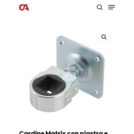
Premi invio per cercare o ESC per
uscire
Cardine Matrix con piastra e