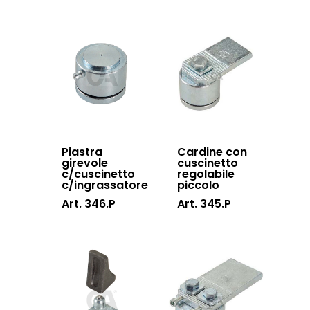
Hardware
Inox
Piastra
Cardine con
girevole
cuscinetto
c/cuscinetto
regolabile
c/ingrassatore
piccolo
Art. 346.P
Art. 345.P