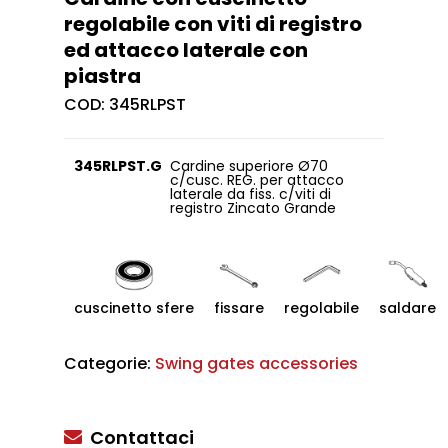
regolabile con viti di registro
ed attacco laterale con
piastra
COD:
345RLPST
345RLPST.G
Cardine superiore Ø70
c/cusc. REG. per attacco
laterale da fiss. c/viti di
registro Zincato Grande
cuscinetto sfere
fissare
regolabile
saldare
Categorie:
Swing gates accessories
Contattaci