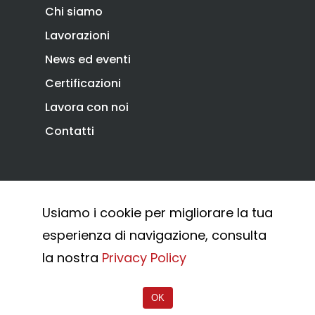
Chi siamo
Lavorazioni
News ed eventi
Certificazioni
Lavora con noi
Contatti
Privacy Policy
Cookie Policy
Usiamo i cookie per migliorare la tua
Whistleblowing
esperienza di navigazione, consulta
© 2026 Combi Arialdo.
la nostra
Privacy Policy
OK