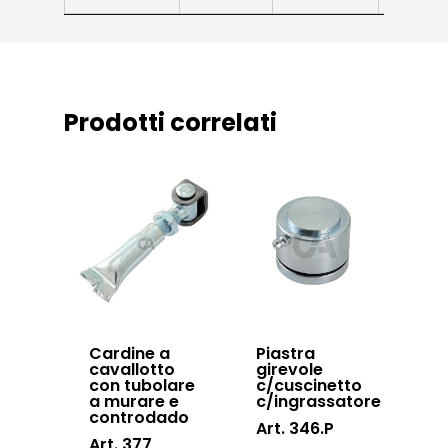
News ed eventi
Sistema Autopor
Downloads
Sistema Telesco
Certificazioni
Accessori cancell
Prodotti correlati
Lavora con noi
scorrevoli
Contatti
Accessori porton
sospesi
Swing gates
accessories
Sistemi di chiusu
Hardware
Cardine a
Piastra
cavallotto
girevole
Inox
con tubolare
c/cuscinetto
a murare e
c/ingrassatore
controdado
Art. 346.P
Art. 377