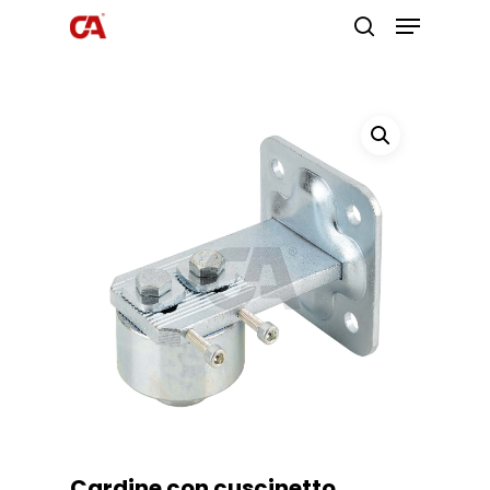
Premi invio per cercare o ESC per
uscire
Cardine con cuscinetto