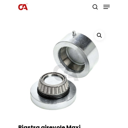
Premi invio per cercare o ESC per
uscire
Piastra girevole Maxi