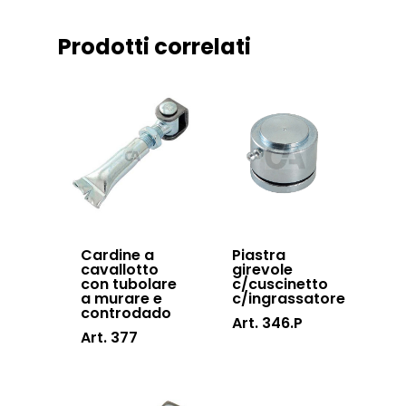
Downloads
Sistema Telesco
Certificazioni
Prodotti correlati
Accessori cancell
Lavora con noi
scorrevoli
Contatti
Accessori porton
sospesi
Swing gates
accessories
Sistemi di chiusu
Cardine a
Piastra
Hardware
cavallotto
girevole
con tubolare
c/cuscinetto
Inox
a murare e
c/ingrassatore
controdado
Art. 346.P
Art. 377