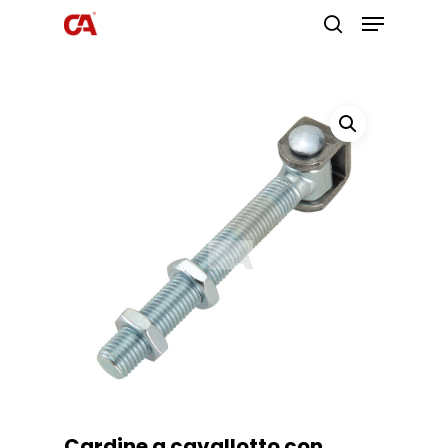
Premi invio per cercare o ESC per
uscire
Cardine a cavallotto con