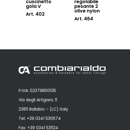
cuscinetto
regolabile
gola V
pesante 2
olive nylon
Art. 402
Art. 464
P.IVA: 02379800135
Via degli Artigiani, 11
23811 Ballabio – (LC) Italy
Tel:
+39 0341 530674
Fax: +39 0341 531124