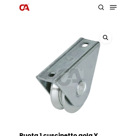
Premi invio per cercare o ESC per
uscire
Ruota 1 cuscinetto gola Y