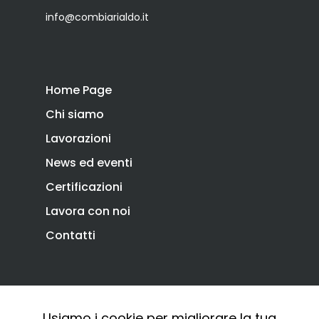
info@combiarialdo.it
Home Page
Chi siamo
Lavorazioni
News ed eventi
Certificazioni
Lavora con noi
Contatti
Privacy Policy
Cookie Policy
Usiamo i cookie per migliorare la tua