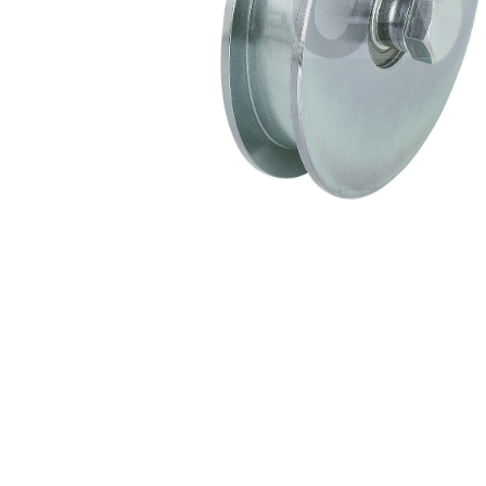
Premi invio per cercare o ESC per u