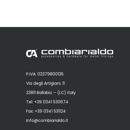
P.IVA: 02379800135
Via degli Artigiani, 11
23811 Ballabio – (LC) Italy
Tel:
+39 0341 530674
Fax: +39 0341 531124
info@combiarialdo.it