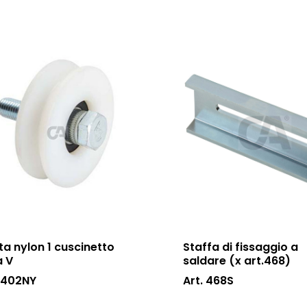
ta nylon 1 cuscinetto
Staffa di fissaggio a
a V
saldare (x art.468)
. 402NY
Art. 468S