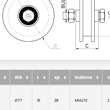
ØG
L
sp
bullone
ØG
L
sp
bullone
3
Ø77
16
28
M14x70
2