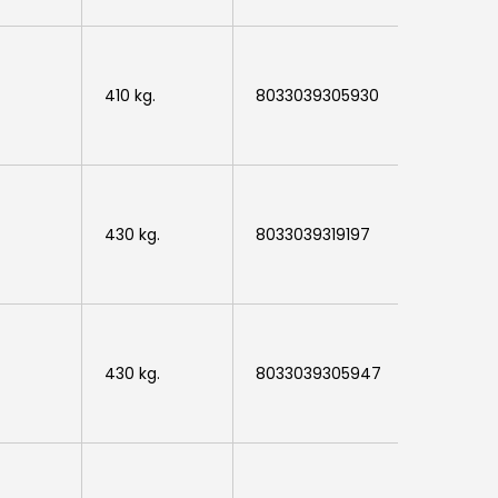
News ed eventi
Downloads
410 kg.
8033039305930
ARU0408
Certificazioni
Lavora con noi
Contatti
430 kg.
8033039319197
ARU0408
430 kg.
8033039305947
ARU0408