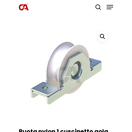
Premi invio per cercare o ESC per
uscire
Ruota nylon 1 cuscinetto gola