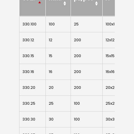
cod.
mm.
pz/pcs
A
Prodotti
330.100
330.100
100
25
100x100
7
Do It Yourself
copripilastro pla
330.12
330.12
12
200
12x12
Lavora con noi
Sistema 4000 EX
330.15
330.15
15
200
15x15
Italiano
Cerniere per
serramenti
English
330.16
330.16
16
200
16x16
Chi siamo
Cerniere per ant
Lavorazioni
330.20
330.20
20
200
20x20
battenti
News ed eventi
Sistema Autopor
330.25
330.25
25
100
25x25
Downloads
Sistema Telesco
Certificazioni
330.30
330.30
30
100
30x30
Accessori cancell
Lavora con noi
scorrevoli