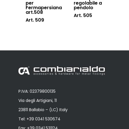
per
regolabile a
Fermapersiana
pendolo
art.508
Art. 505
Art. 509
P.IVA: 02379800135
Via degli Artigiani, 11
23811 Ballabio – (LC) Italy
Tel:
+39 0341 530674
Fax: +39 0341 531124