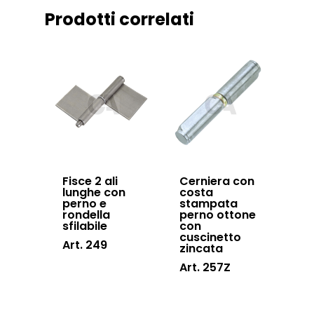
Downloads
Sistema Telesco
Prodotti correlati
Certificazioni
Accessori cancell
Lavora con noi
scorrevoli
Contatti
Accessori porton
sospesi
Swing gates
accessories
Sistemi di chiusu
Fisce 2 ali
Cerniera con
lunghe con
costa
Hardware
perno e
stampata
rondella
perno ottone
sfilabile
con
Inox
cuscinetto
Art. 249
zincata
Art. 257Z