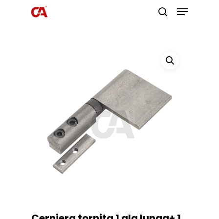
Premi invio per cercare o ESC per
uscire
Cerniera tornita 1 ala lunga+ 1