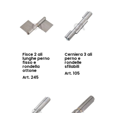
Downloads
Sistema Telesco
Certificazioni
Accessori cancell
Lavora con noi
scorrevoli
Contatti
Accessori porton
sospesi
Swing gates
Fisce 2 ali
Cerniera 3 ali
accessories
lunghe perno
perno e
fisso e
rondelle
Sistemi di chiusu
rondella
sfilabili
ottone
Art. 105
Hardware
Art. 245
Inox