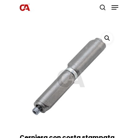
Premi invio per cercare o ESC per
uscire
Cerniera con costa stampata