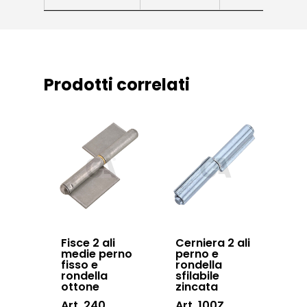
News ed eventi
Sistema Autopor
Downloads
Sistema Telesco
Certificazioni
Accessori cancell
Prodotti correlati
Lavora con noi
scorrevoli
Contatti
Accessori porton
sospesi
Swing gates
accessories
Sistemi di chiusu
Hardware
Fisce 2 ali
Cerniera 2 ali
medie perno
perno e
Inox
fisso e
rondella
rondella
sfilabile
ottone
zincata
Art. 240
Art. 100Z