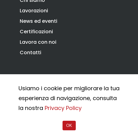
Chi siamo
Lavorazioni
News ed eventi
Certificazioni
Lavora con noi
Contatti
Privacy Policy
Cookie Policy
Usiamo i cookie per migliorare la tua
Whistleblowing
esperienza di navigazione, consulta
© 2026 Combi Arialdo.
la nostra
Privacy Policy
OK