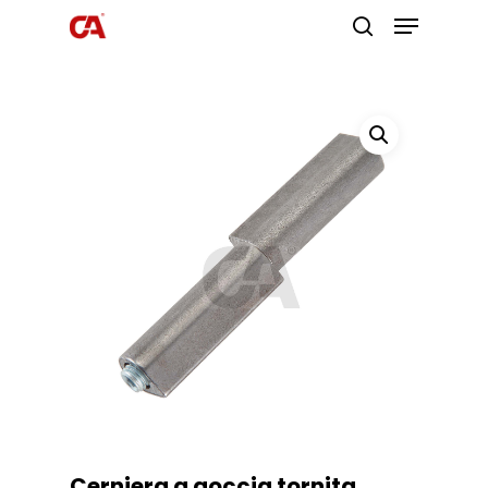
Premi invio per cercare o ESC per
uscire
Cerniera a goccia tornita