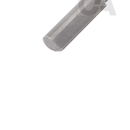
Premi invio per cercare o ESC per u