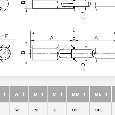
A
B
C
ØD
ØE
A
B
C
ØD
ØE
58
20
12
Ø9
Ø16