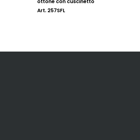
ottone con cuscinetto
Art. 257SFL