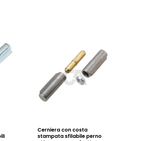
Cerniera con costa
ilI
stampata sfilabile perno