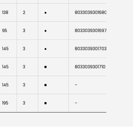
Contatti
138
2
●
8033039301680
ACE02
95
3
●
8033039301697
ACE02
145
3
●
8033039301703
ACE02
145
3
■
8033039301710
ACE02
145
3
■
-
-
195
3
■
-
-