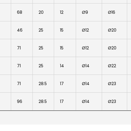
68
20
12
Ø9
Ø16
46
25
15
Ø12
Ø20
71
25
15
Ø12
Ø20
71
25
14
Ø14
Ø22
71
28.5
17
Ø14
Ø23
96
28.5
17
Ø14
Ø23