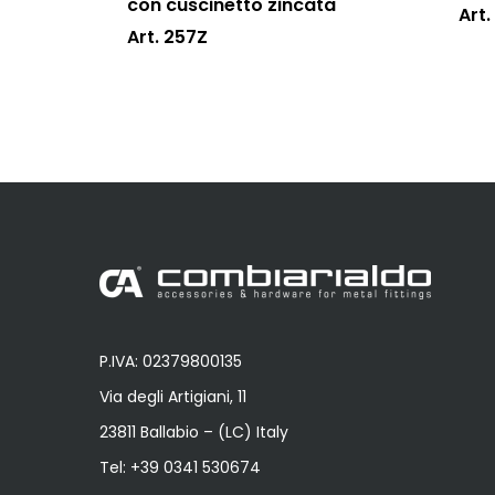
con cuscinetto zincata
Art.
Art. 257Z
P.IVA: 02379800135
Via degli Artigiani, 11
23811 Ballabio – (LC) Italy
Tel:
+39 0341 530674