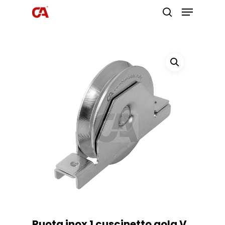
Premi invio per cercare o ESC per
uscire
Ruota inox 1 cuscinetto gola V