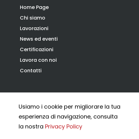
Home Page
Chi siamo
Lavorazioni
News ed eventi
Certificazioni
Lavora con noi
Contatti
Privacy Policy
Cookie Policy
Usiamo i cookie per migliorare la tua
Whistleblowing
esperienza di navigazione, consulta
© 2026 Combi Arialdo.
la nostra
Privacy Policy