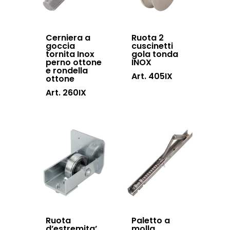
Inox
Cerniera a
Ruota 2
goccia
cuscinetti
tornita Inox
gola tonda
perno ottone
INOX
e rondella
Art. 405IX
ottone
Art. 260IX
Ruota
Paletto a
d’estremita’
molla