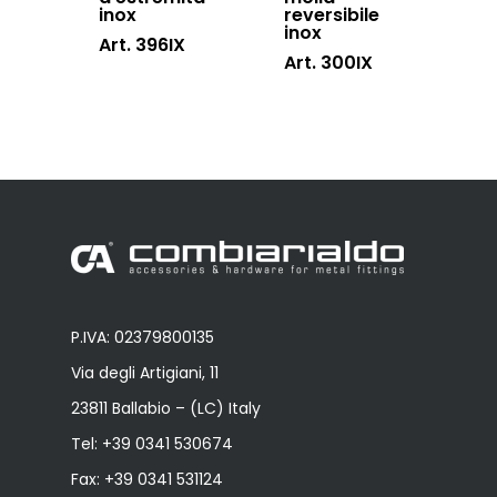
inox
reversibile
inox
Art. 396IX
Art. 300IX
P.IVA: 02379800135
Via degli Artigiani, 11
23811 Ballabio – (LC) Italy
Tel:
+39 0341 530674
Fax: +39 0341 531124