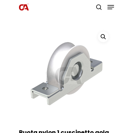
Premi invio per cercare o ESC per
uscire
Ruota nylon 1 cuscinetto gola