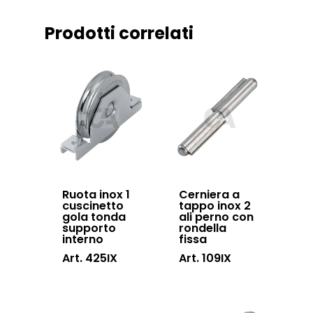
Downloads
Sistema Telesco
Prodotti correlati
Certificazioni
Accessori cancell
Lavora con noi
scorrevoli
Contatti
Accessori porton
sospesi
Swing gates
accessories
Sistemi di chiusu
Ruota inox 1
Cerniera a
cuscinetto
tappo inox 2
Hardware
gola tonda
ali perno con
supporto
rondella
Inox
interno
fissa
Art. 425IX
Art. 109IX