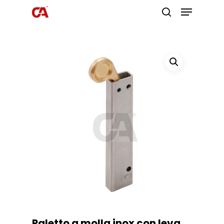
Premi invio per cercare o ESC per
uscire
Paletto a molla inox con leva