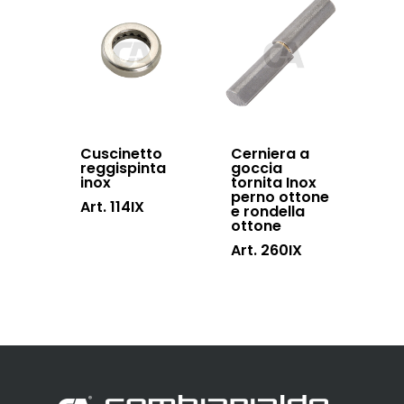
Cuscinetto
Cerniera a
reggispinta
goccia
inox
tornita Inox
perno ottone
Art. 114IX
e rondella
ottone
Art. 260IX