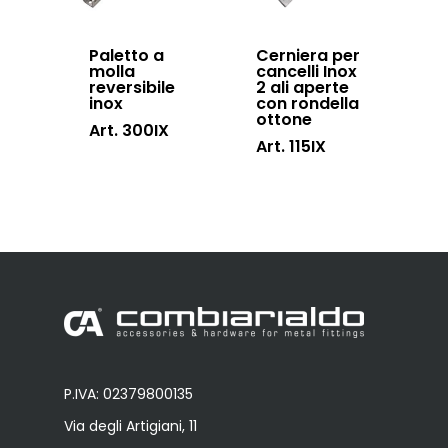
Paletto a
Cerniera per
molla
cancelli Inox
reversibile
2 ali aperte
inox
con rondella
ottone
Art. 300IX
Art. 115IX
P.IVA: 02379800135
Via degli Artigiani, 11