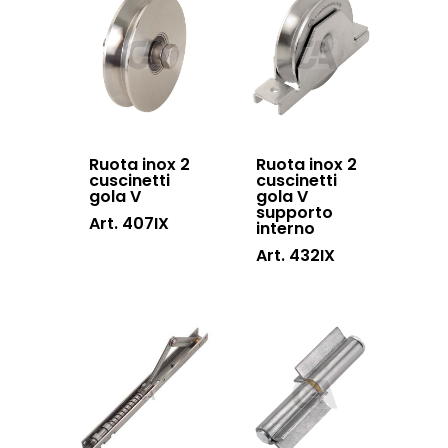
Lavora con noi
scorrevoli
Contatti
Accessori porton
sospesi
Swing gates
accessories
Ruota inox 2
Ruota inox 2
cuscinetti
cuscinetti
gola V
gola V
Sistemi di chiusu
supporto
Art. 407IX
interno
Hardware
Art. 432IX
Inox