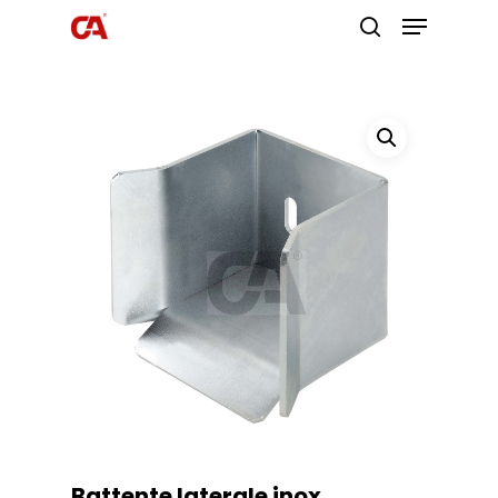
Premi invio per cercare o ESC per
uscire
Battente laterale inox