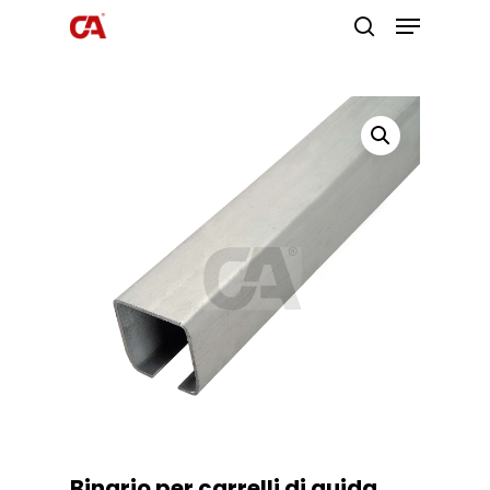
Premi invio per cercare o ESC per
uscire
Binario per carrelli di guida