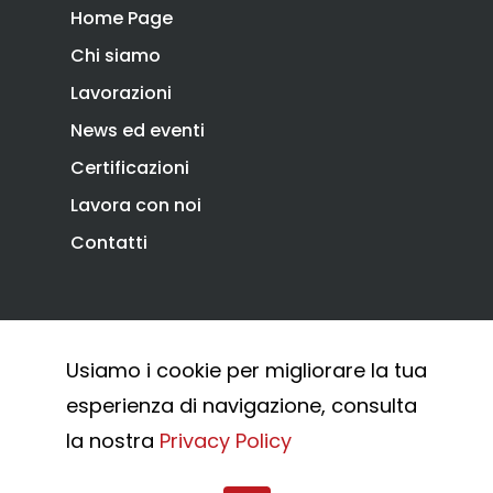
Home Page
Chi siamo
Lavorazioni
News ed eventi
Certificazioni
Lavora con noi
Contatti
Privacy Policy
Cookie Policy
Usiamo i cookie per migliorare la tua
Whistleblowing
esperienza di navigazione, consulta
© 2026 Combi Arialdo.
la nostra
Privacy Policy