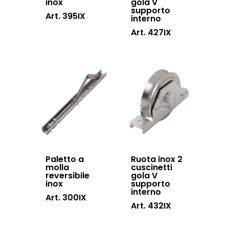
inox
gola V
supporto
Art. 395IX
interno
Art. 427IX
Paletto a
Ruota inox 2
molla
cuscinetti
reversibile
gola V
inox
supporto
interno
Art. 300IX
Art. 432IX