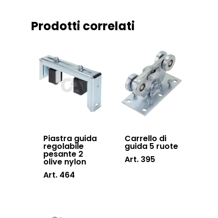
Sistema Telesco
Certificazioni
Accessori cancell
Prodotti correlati
Lavora con noi
scorrevoli
Contatti
Accessori porton
sospesi
Swing gates
accessories
Sistemi di chiusu
Piastra guida
Carrello di
Hardware
regolabile
guida 5 ruote
pesante 2
Inox
Art. 395
olive nylon
Art. 464