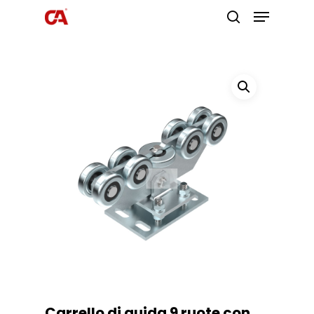
Premi invio per cercare o ESC per
uscire
Carrello di guida 9 ruote con