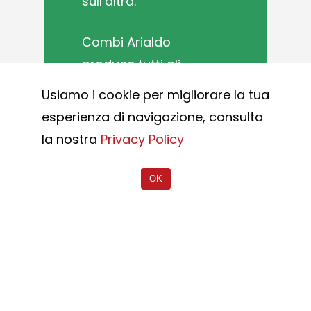
sull’altra.
Combi Arialdo
produce tutti gli
accessori necessari
Usiamo i cookie per migliorare la tua
al funzionamento dei
esperienza di navigazione, consulta
cancelli battenti: dai
la nostra
Privacy Policy
cardini superiori e
inferiori interni od
OK
esterni al telaio
dell’anta,
presentando diverse
soluzioni di
abbinamento in
base al peso e alle