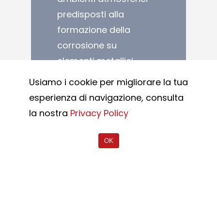
predisposti alla
formazione della
corrosione su
elementi metallici.
Usiamo i cookie per migliorare la tua
L’acciaio inossidabile
esperienza di navigazione, consulta
è uno dei materiali
la nostra
Privacy Policy
più durevoli in
natura, anche grazie
OK
alla sua resistenza
alla corrosione. Un
materiale
considerato quasi
“eterno” che grazie