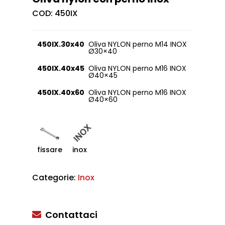
COD:
450IX
450IX.30x40
Oliva NYLON perno M14 INOX
Ø30×40
450IX.40x45
Oliva NYLON perno M16 INOX
Ø40×45
450IX.40x60
Oliva NYLON perno M16 INOX
Ø40×60
fissare
inox
Categorie:
Inox
Contattaci