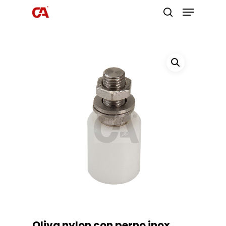
Premi invio per cercare o ESC per
uscire
Oliva nylon con perno inox