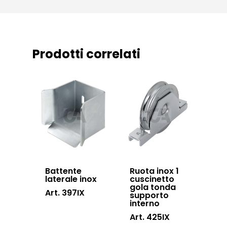
News ed eventi
Sistema Autopor
Downloads
Sistema Telesco
Certificazioni
Accessori cancell
Prodotti correlati
Lavora con noi
scorrevoli
Contatti
Accessori porton
sospesi
Swing gates
accessories
Sistemi di chiusu
Hardware
Battente
Ruota inox 1
laterale inox
cuscinetto
Inox
gola tonda
Art. 397IX
supporto
interno
Art. 425IX