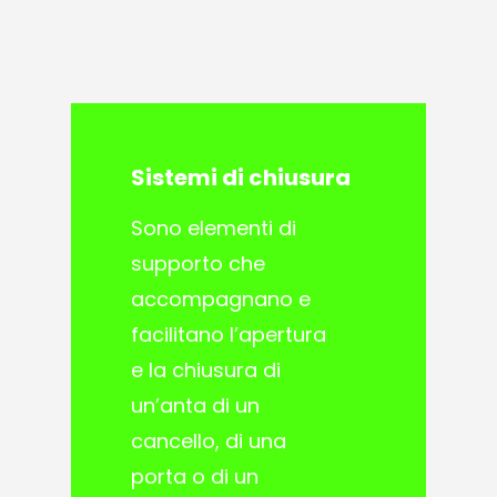
Sistemi
di
chiusura
Sono elementi di
supporto che
accompagnano e
facilitano l’apertura
e la chiusura di
un’anta di un
cancello, di una
porta o di un