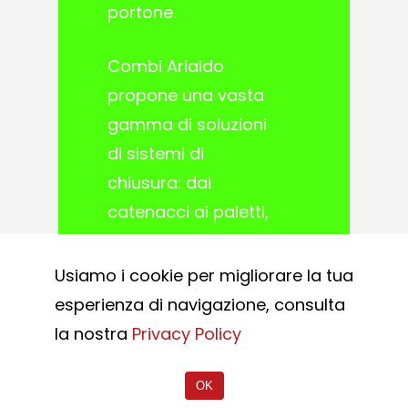
portone.
Combi Arialdo
propone una vasta
gamma di soluzioni
di sistemi di
chiusura: dai
catenacci ai paletti,
dalle serrature alle
maniglie e
Usiamo i cookie per migliorare la tua
maniglioni.
esperienza di navigazione, consulta
la nostra
Privacy Policy
OK