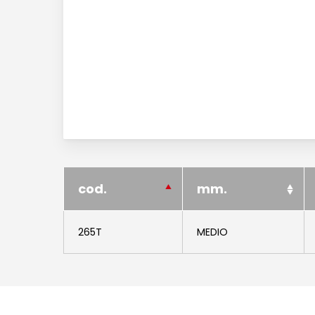
cod.
mm.
265T
MEDIO