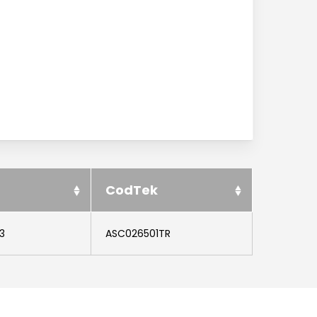
News ed eventi
Downloads
Certificazioni
Lavora con noi
Contatti
CodTek
3
ASC026501TR