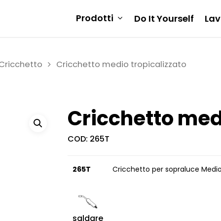
Prodotti
Do It Yourself
Lav
Cricchetto
Cricchetto medio tropicalizzato
Cricchetto medi
COD:
265T
265T
Cricchetto per sopraluce Medio
saldare