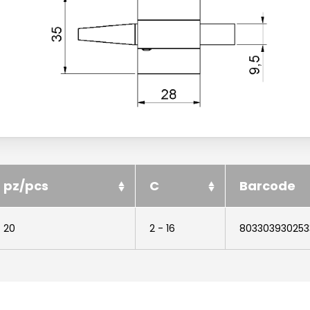
pz/pcs
C
Barcode
20
2 - 16
803303930253