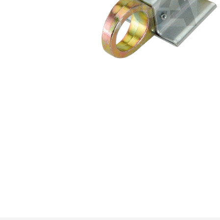
Premi invio per cercare o ESC per u