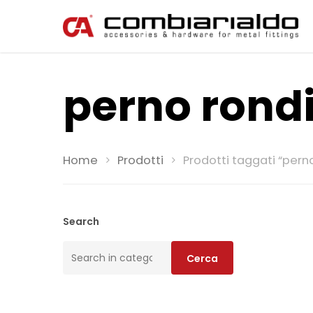
perno rond
Home
Prodotti
Prodotti taggati “pern
Search
Cerca:
Cerca
Premi invio per cercare o ESC per u