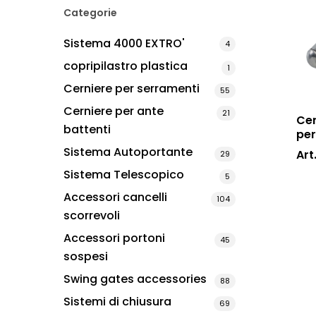
Categorie
Sistema 4000 EXTRO'
4
copripilastro plastica
1
Cerniere per serramenti
55
Cerniere per ante
21
Cer
battenti
per
Sistema Autoportante
Art
29
Sistema Telescopico
5
Accessori cancelli
104
scorrevoli
Accessori portoni
45
sospesi
Swing gates accessories
88
Sistemi di chiusura
69