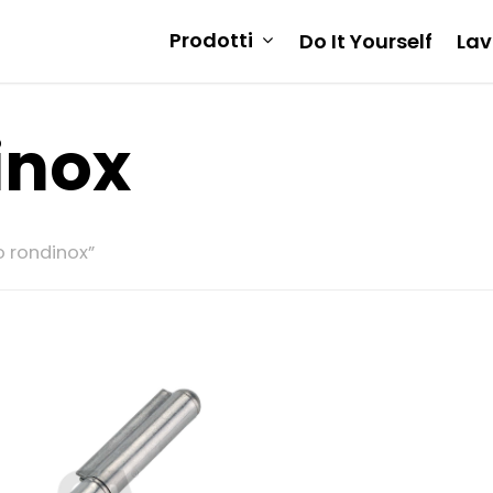
Prodotti
Do It Yourself
Lav
inox
o rondinox”
scire