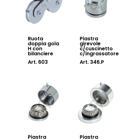
Certificazioni
Accessori cancell
Lavora con noi
scorrevoli
Contatti
Accessori porton
Ruota
Piastra
sospesi
doppia gola
girevole
H con
c/cuscinetto
Swing gates
bilanciere
c/ingrassatore
Art. 603
Art. 346.P
accessories
Sistemi di chiusu
Hardware
Inox
Piastra
Piastra