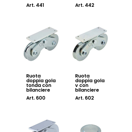
Art. 441
Art. 442
Prodotti
Do It Yourself
copripilastro pla
Lavora con noi
Sistema 4000 EX
Ruota
Ruota
Italiano
Cerniere per
doppia gola
doppia gola
tonda con
v con
serramenti
bilanciere
bilanciere
English
Chi siamo
Art. 600
Art. 602
Cerniere per ant
Lavorazioni
battenti
News ed eventi
Sistema Autopor
Downloads
Sistema Telesco