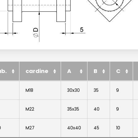
ub.
cardine
A
B
C
ub.
cardine
A
B
C
0
M18
30x30
35
9
5
M22
35x35
40
9
0
M27
40x40
45
10