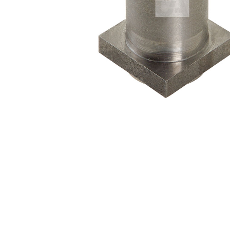
Premi invio per cercare o ESC per u