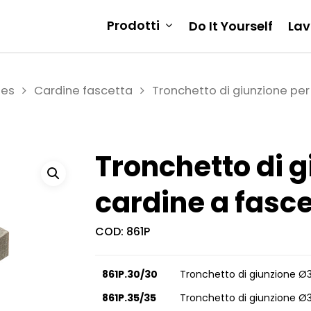
Prodotti
Do It Yourself
Lav
ies
Cardine fascetta
Tronchetto di giunzione per
Tronchetto di g
cardine a fasc
COD:
861P
861P.30/30
Tronchetto di giunzione Ø3
861P.35/35
Tronchetto di giunzione Ø3