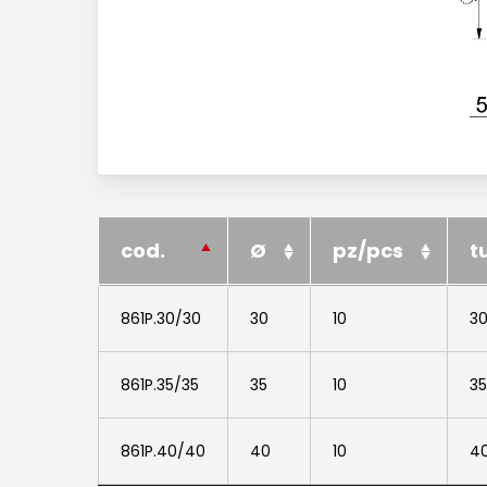
cod.
cod.
Ø
pz/pcs
t
cod.
Ø
pz/pcs
t
861P.30/30
861P.30/30
30
10
3
861P.35/35
861P.35/35
35
10
3
861P.40/40
861P.40/40
40
10
4