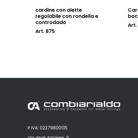
cardine con alette
Car
regolabile con rondella e
boc
controdado
Art.
Art. 875
P.IVA: 02379800135
Via degli Artigiani, 11