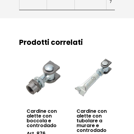
7
News ed eventi
Sistema Autopor
Downloads
Sistema Telesco
Certificazioni
Accessori cancell
Lavora con noi
scorrevoli
Prodotti correlati
Contatti
Accessori porton
sospesi
Swing gates
accessories
Sistemi di chiusu
Hardware
Cardine con
Cardine con
Inox
alette con
alette con
boccola e
tubolare a
controdado
murare e
controdado
Art. 876