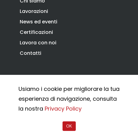
Chi siamo
Lavorazioni
News ed eventi
Certificazioni
Lavora con noi
Contatti
Privacy Policy
Cookie Policy
Usiamo i cookie per migliorare la tua
Whistleblowing
esperienza di navigazione, consulta
© 2026 Combi Arialdo.
la nostra
Privacy Policy
OK