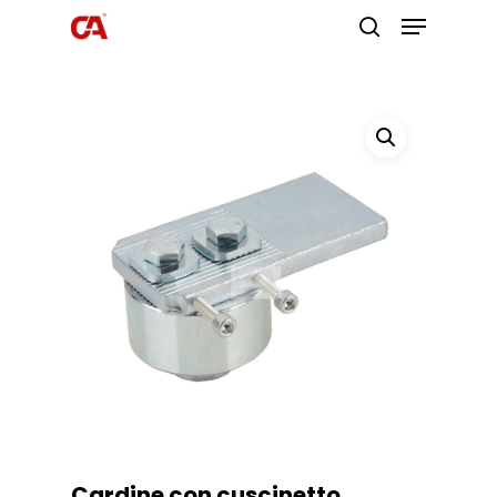
Premi invio per cercare o ESC per
uscire
Cardine con cuscinetto