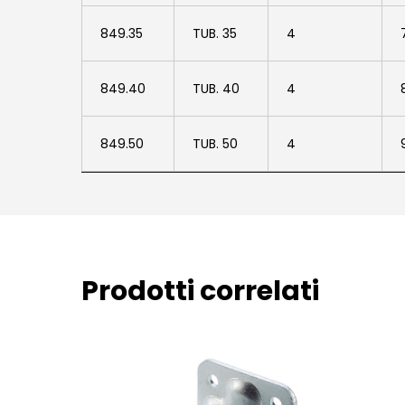
849.35
849.35
TUB. 35
4
849.40
849.40
TUB. 40
4
849.50
849.50
TUB. 50
4
Prodotti correlati