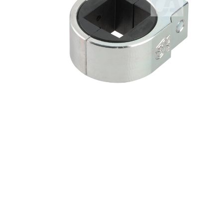
Premi invio per cercare o ESC per u