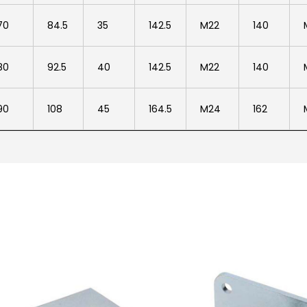
70
84.5
35
142.5
M22
140
80
92.5
40
142.5
M22
140
90
108
45
164.5
M24
162