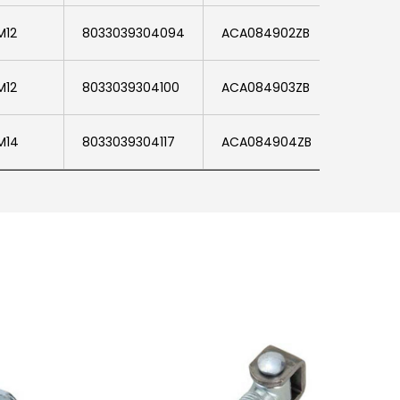
M12
8033039304094
ACA084902ZB
M12
8033039304100
ACA084903ZB
M14
8033039304117
ACA084904ZB