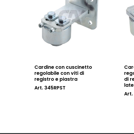
Cardine con cuscinetto
Car
regolabile con viti di
rego
registro e piastra
di r
late
Art. 345RPST
Art.