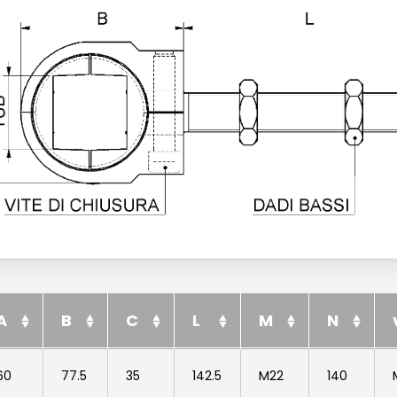
A
B
C
L
M
N
A
B
C
L
M
N
60
77.5
35
142.5
M22
140