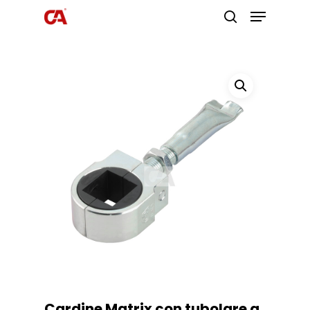
Premi invio per cercare o ESC per
uscire
Cardine Matrix con tubolare a