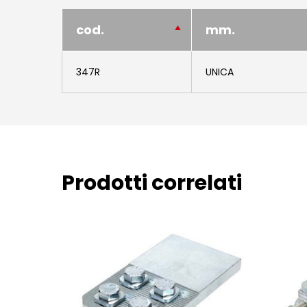
cod.
mm.
347R
UNICA
Prodotti correlati