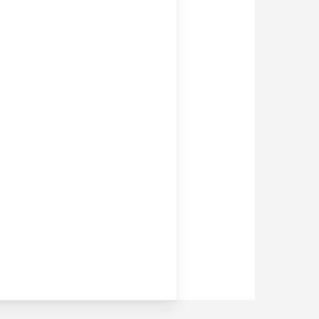
Chi siamo
Lavorazioni
News ed eventi
Downloads
Certificazioni
Lavora con noi
Contatti