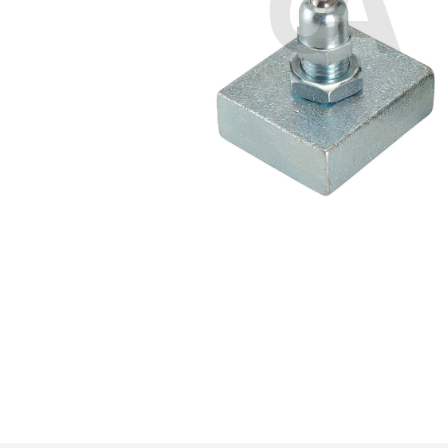
Premi invio per cercare o ESC per u