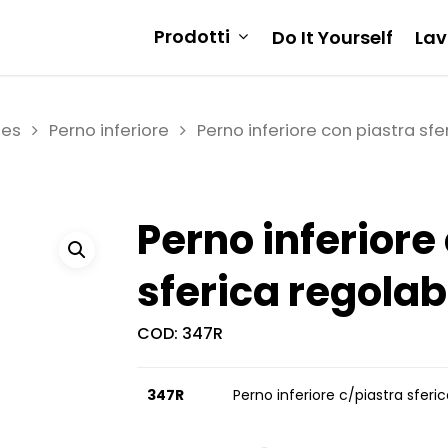
Prodotti
Do It Yourself
Lav
ies
Perno inferiore
Perno inferiore con piastra sfe
Perno inferiore
sferica regolab
COD:
347R
347R
Perno inferiore c/piastra sferi