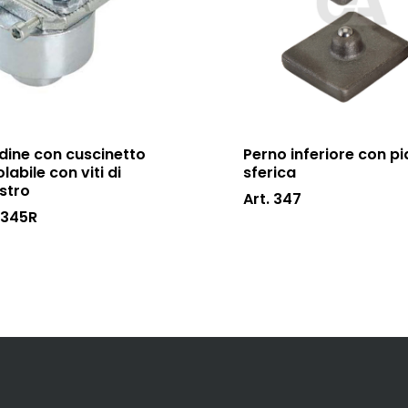
dine con cuscinetto
Perno inferiore con pi
labile con viti di
sferica
istro
Art. 347
 345R