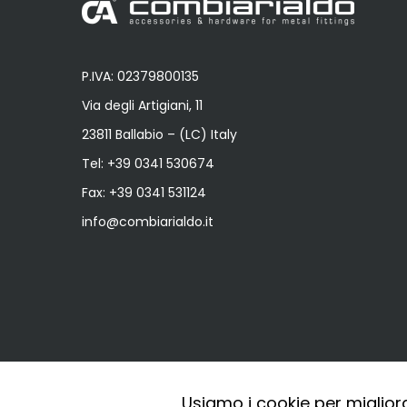
P.IVA: 02379800135
Via degli Artigiani, 11
23811 Ballabio – (LC) Italy
Tel:
+39 0341 530674
Fax: +39 0341 531124
info@combiarialdo.it
Usiamo i cookie per miglior