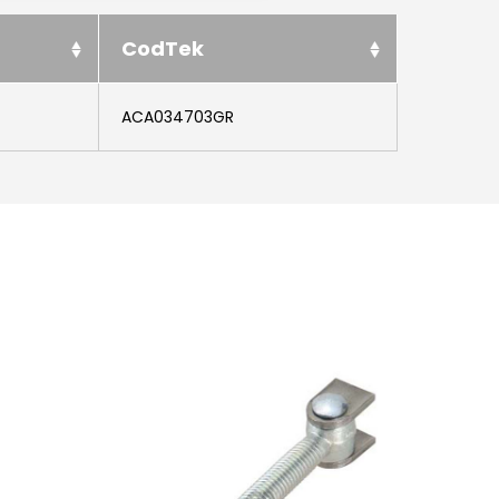
CodTek
ACA034703GR