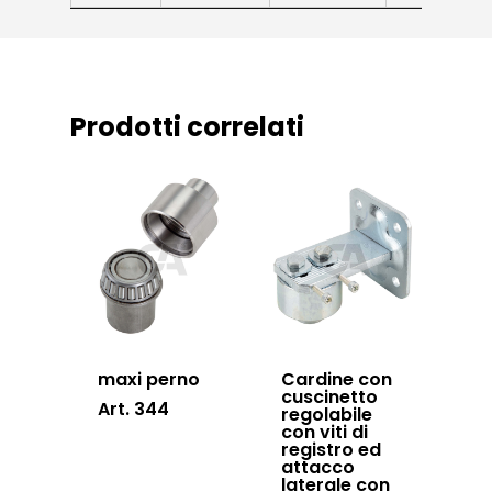
Lavorazioni
battenti
News ed eventi
Sistema Autopor
Downloads
Sistema Telesco
Prodotti correlati
Certificazioni
Accessori cancell
Lavora con noi
scorrevoli
Contatti
Accessori porton
sospesi
Swing gates
accessories
Sistemi di chiusu
maxi perno
Cardine con
cuscinetto
Hardware
Art. 344
regolabile
con viti di
Inox
registro ed
attacco
laterale con