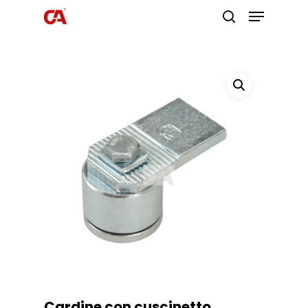
Premi invio per cercare o ESC per
uscire
Cardine con cuscinetto