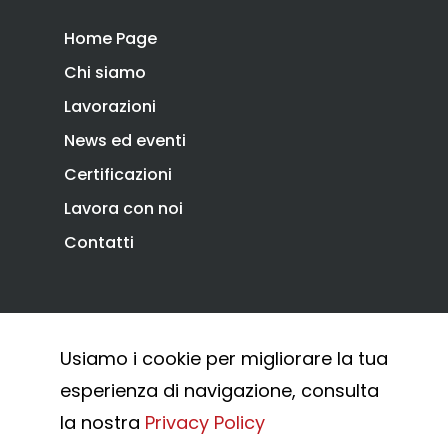
Home Page
Chi siamo
Lavorazioni
News ed eventi
Certificazioni
Lavora con noi
Contatti
Privacy Policy
Cookie Policy
Usiamo i cookie per migliorare la tua
Whistleblowing
esperienza di navigazione, consulta
© 2026 Combi Arialdo.
la nostra
Privacy Policy