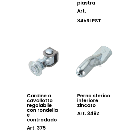
piastra
Art.
345RLPST
Cardine a
Perno sferico
cavallotto
inferiore
regolabile
zincato
con rondella
Art. 348Z
e
controdado
Art. 375