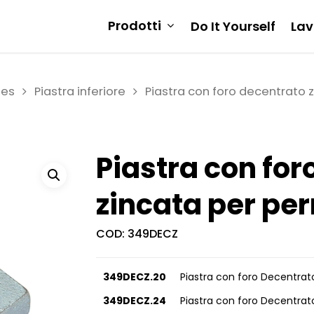
Prodotti
Do It Yourself
Lav
ies
Piastra inferiore
Piastra con foro decentrato z
Piastra con for
zincata per per
COD:
349DECZ
349DECZ.20
Piastra con foro Decentrato
349DECZ.24
Piastra con foro Decentrato