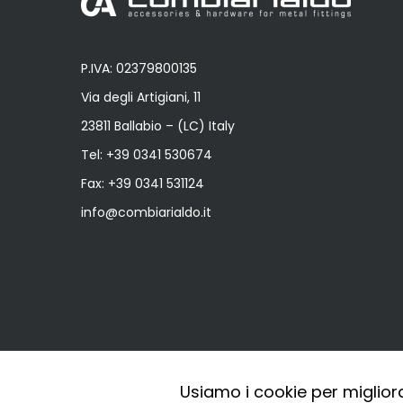
P.IVA: 02379800135
Via degli Artigiani, 11
23811 Ballabio – (LC) Italy
Tel:
+39 0341 530674
Fax: +39 0341 531124
info@combiarialdo.it
Usiamo i cookie per miglior