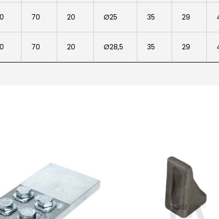
0
70
20
Ø25
35
29
0
70
20
Ø28,5
35
29