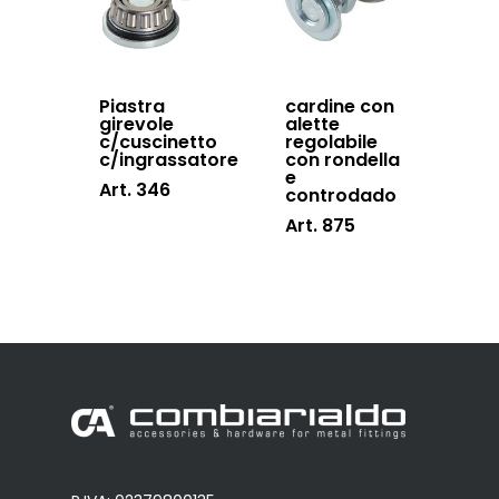
Piastra
cardine con
girevole
alette
c/cuscinetto
regolabile
c/ingrassatore
con rondella
e
Art. 346
controdado
Art. 875