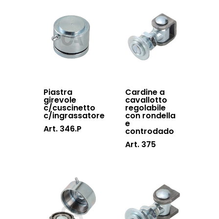
Sistemi di chiusu
Hardware
Inox
Piastra
Cardine a
girevole
cavallotto
c/cuscinetto
regolabile
c/ingrassatore
con rondella
e
Art. 346.P
controdado
Art. 375