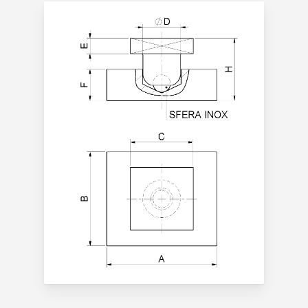
Prodotti
Do It Yourself
copripilastro pla
Lavora con noi