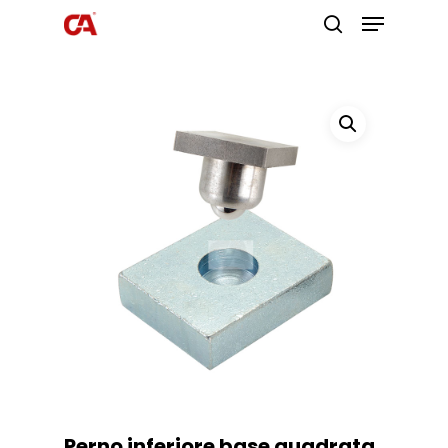
Premi invio per cercare o ESC per
uscire
Perno inferiore base quadrata