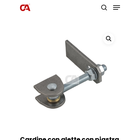
Premi invio per cercare o ESC per
uscire
Cardine con alette con piastra