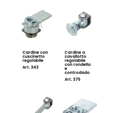
Sistemi di chiusu
Hardware
Inox
Cardine con
Cardine a
cuscinetto
cavallotto
regolabile
regolabile
con rondella
Art. 343
e
controdado
Art. 375