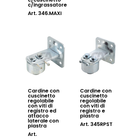
c/ingrassatore
Art. 346.MAXI
Cardine con
Cardine con
cuscinetto
cuscinetto
regolabile
regolabile
con viti di
con viti di
registro ed
registro e
attacco
piastra
laterale con
Art. 345RPST
piastra
Art.