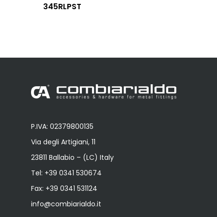
345RLPST
P.IVA: 02379800135
Via degli Artigiani, 11
23811 Ballabio – (LC) Italy
Tel:
+39 0341 530674
Fax: +39 0341 531124
info@combiarialdo.it