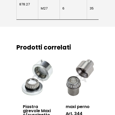
878.27
sospesi
878.27
M27
6
35
53
Swing gates
accessories
Sistemi di chiusu
Hardware
Prodotti correlati
Inox
Piastra
maxi perno
girevole Maxi
Art. 344
c/cuscinetto