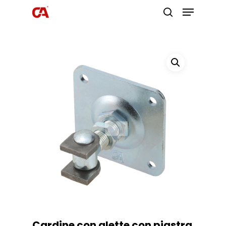
Premi invio per cercare o ESC per
uscire
Cardine con alette con piastra