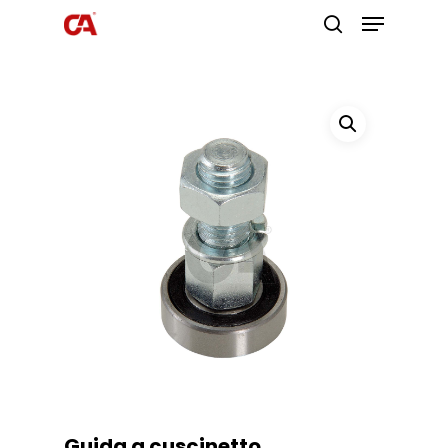
Premi invio per cercare o ESC per
uscire
Guida a cuscinetto