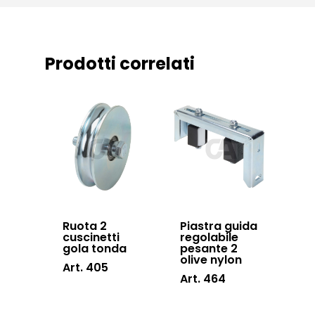
Downloads
Sistema Telesco
Certificazioni
Accessori cancell
Lavora con noi
scorrevoli
Prodotti correlati
Contatti
Accessori porton
sospesi
Swing gates
accessories
Sistemi di chiusu
Hardware
Ruota 2
Piastra guida
Inox
cuscinetti
regolabile
gola tonda
pesante 2
olive nylon
Art. 405
Art. 464