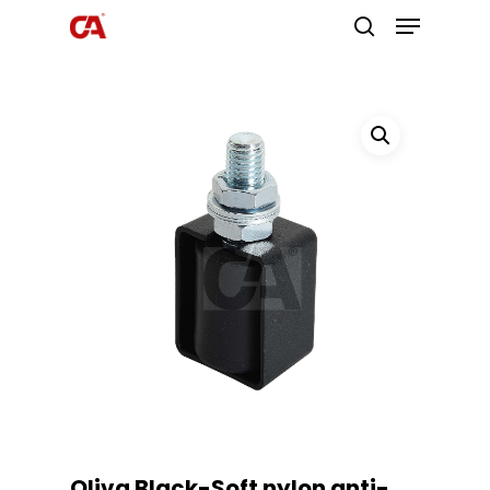
Premi invio per cercare o ESC per
uscire
Oliva Black-Soft nylon anti-