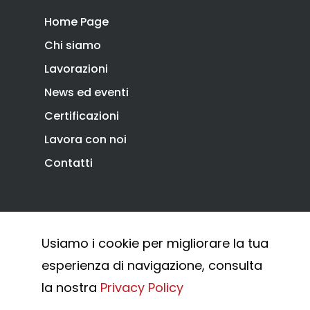
Home Page
Chi siamo
Lavorazioni
News ed eventi
Certificazioni
Lavora con noi
Contatti
Privacy Policy
Cookie Policy
Usiamo i cookie per migliorare la tua
Whistleblowing
esperienza di navigazione, consulta
© 2026 Combi Arialdo.
la nostra
Privacy Policy