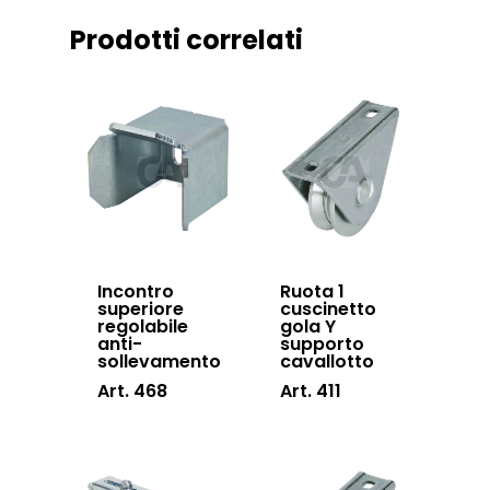
Sistema Telesco
Prodotti correlati
Certificazioni
Accessori cancell
Lavora con noi
scorrevoli
Contatti
Accessori porton
sospesi
Swing gates
accessories
Sistemi di chiusu
Incontro
Ruota 1
superiore
cuscinetto
Hardware
regolabile
gola Y
anti-
supporto
Inox
sollevamento
cavallotto
Art. 468
Art. 411