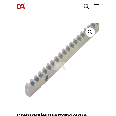
Premi invio per cercare o ESC per
uscire
Cremagliera rettangolare