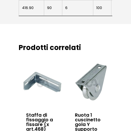
Swing gates
416.90
416.90
90
6
100
28.5
accessories
Sistemi di chiusu
Hardware
Prodotti correlati
Inox
Staffa di
Ruota 1
fissaggio a
cuscinetto
fissare (x
gola Y
art.468)
supporto