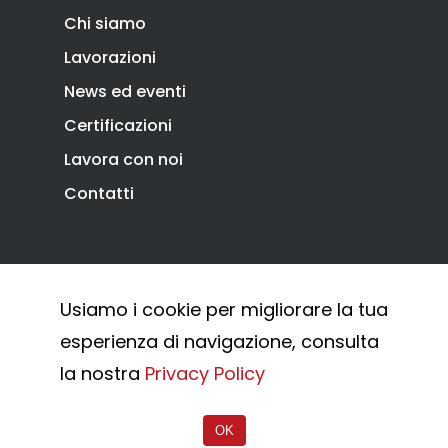
Chi siamo
Lavorazioni
News ed eventi
Certificazioni
Lavora con noi
Contatti
Privacy Policy
Cookie Policy
Usiamo i cookie per migliorare la tua
Whistleblowing
esperienza di navigazione, consulta
© 2026 Combi Arialdo.
la nostra
Privacy Policy
OK