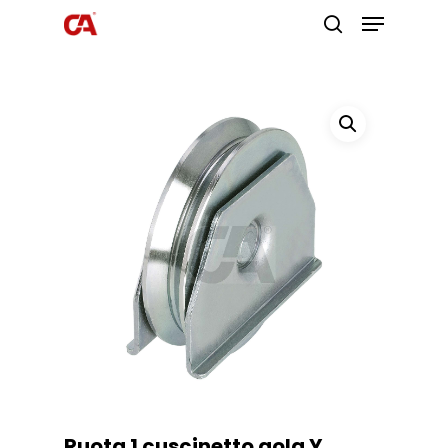
Premi invio per cercare o ESC per
uscire
Ruota 1 cuscinetto gola Y