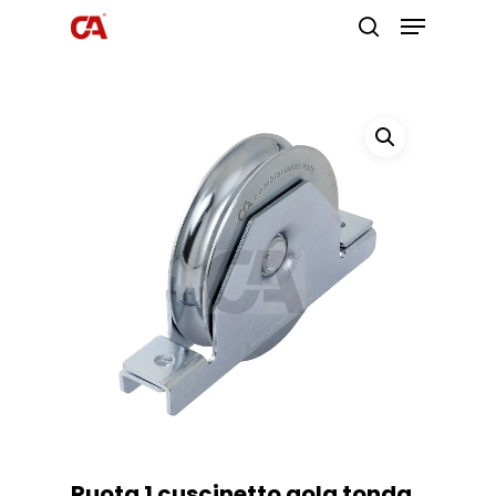
Premi invio per cercare o ESC per
uscire
Ruota 1 cuscinetto gola tonda