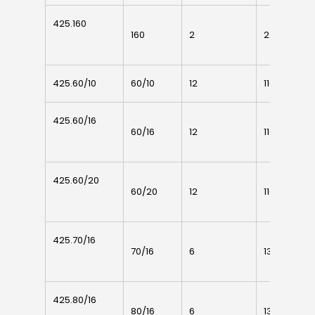
Accessori cancell
Lavora con noi
425.160
scorrevoli
425.160
160
2
225
Contatti
Accessori porton
sospesi
425.60/10
425.60/10
60/10
12
110
7
Swing gates
accessories
425.60/16
425.60/16
60/16
12
110
7
Sistemi di chiusu
Hardware
425.60/20
425.60/20
60/20
12
110
7
Inox
425.70/16
425.70/16
70/16
6
135
7
425.80/16
425.80/16
80/16
6
135
1