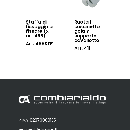
Staffa di
Ruota 1
fissaggio a
cuscinetto
fissare (x
gola Y
art.468)
supporto
cavallotto
Art. 468STF
Art. 411
P.IVA: 02379800135
Via degli Artigiani, 11