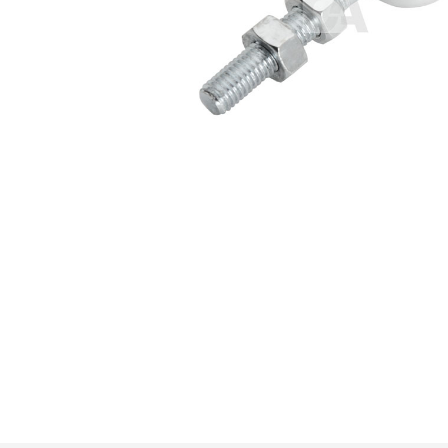
Premi invio per cercare o ESC per u