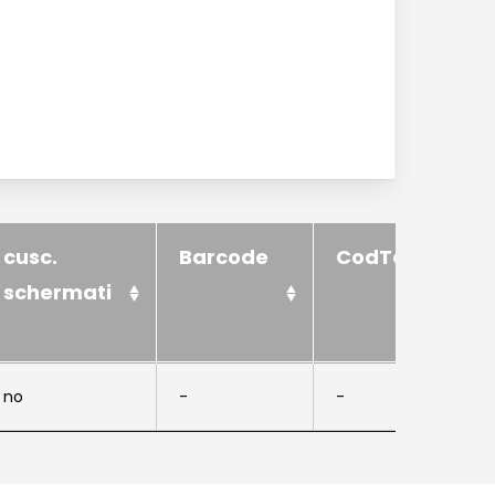
Lavorazioni
News ed eventi
Downloads
Certificazioni
Lavora con noi
cusc.
Barcode
CodTek
Contatti
schermati
cusc.
Barcode
CodTek
no
-
-
schermati