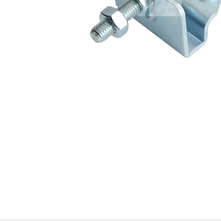
Premi invio per cercare o ESC per u