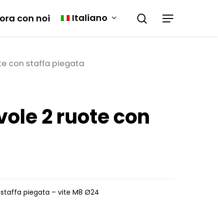
Italiano
ora con noi
te con staffa piegata
vole 2 ruote con
c/staffa piegata – vite M8 Ø24