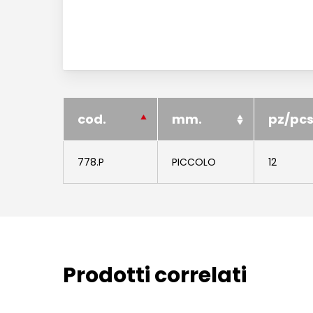
cod.
mm.
pz/pc
778.P
PICCOLO
12
Prodotti correlati